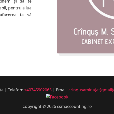
ținem și să te
il, pentru a lua
afacerea ta să
a | Telefon:
+40745902065
| Email:
cringusamina(at)gmail
Copyright © 2026 csmaccounting.ro