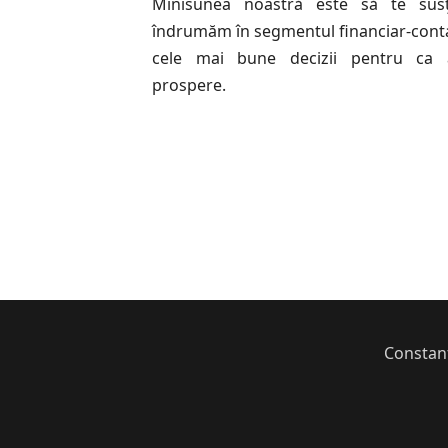
Minisunea noastră este să te sus
îndrumăm în segmentul financiar-contab
cele mai bune decizii pentru ca 
prospere.
Constanț